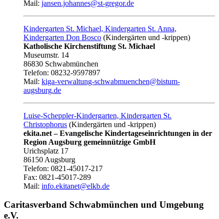
Mail:
jansen.johannes@st-gregor.de
Kindergarten St. Michael, Kindergarten St. Anna,
Kindergarten Don Bosco
(Kindergärten und -krippen)
Katholische Kirchenstiftung St. Michael
Museumstr. 14
86830 Schwabmünchen
Telefon: 08232-9597897
Mail:
kiga-verwaltung-schwabmuenchen@bistum-
augsburg.de
Luise-Scheppler-Kindergarten, Kindergarten St.
Christophorus
(Kindergärten und -krippen)
ekita.net – Evangelische Kindertageseinrichtungen in der
Region Augsburg gemeinnützige GmbH
Urichsplatz 17
86150 Augsburg
Telefon: 0821-45017-217
Fax: 0821-45017-289
Mail:
info.ekitanet@elkb.de
Caritasverband Schwabmünchen und Umgebung
e.V.